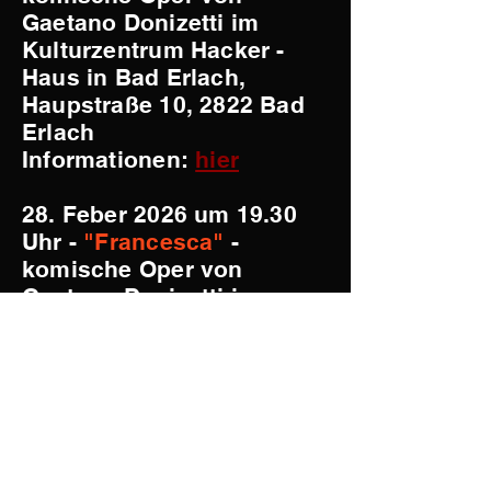
Gaetano Donizetti im
Kulturzentrum Hacker -
Haus in Bad Erlach,
Haupstraße 10, 2822 Bad
Erlach
Informationen:
hier
28. Feber 2026 um 19.30
Uhr -
"Francesca"
-
komische Oper von
Gaetano Donizetti im
Konzertsaal von Schloss
Gainfarn, Haupstraße 14,
2540 Bad Vöslau
Informationen:
hier